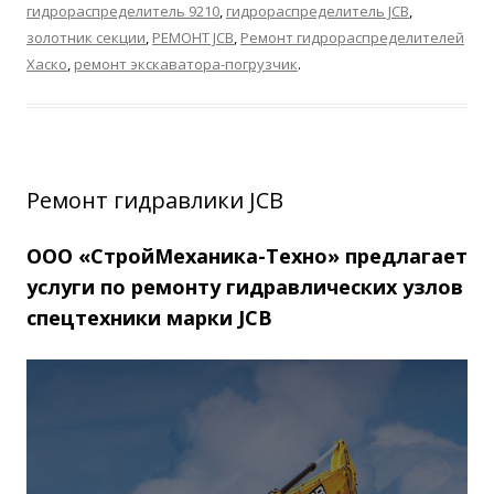
гидрораспределитель 9210
,
гидрораспределитель JCB
,
золотник секции
,
РЕМОНТ JCB
,
Ремонт гидрораспределителей
Хаско
,
ремонт экскаватора-погрузчик
.
Ремонт гидравлики JCB
ООО «СтройМеханика-Техно» предлагает
услуги по ремонту
гидравлических узлов
спецтехники марки JCB