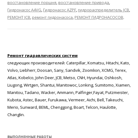
восстановление поршня
,
восстановление привода
,
Гидронасос A4VG
,
Гидронасос AZPF
,
гидрораспределитель JCB
,
РЕМОНТ JCB
,
ремонт гидронасоса
,
РЕМОНТ ГИДРОНАСОСОВ
.
Ремонт гидравлических систем
следующих производителей: Caterpillar, Komatsu, Hitachi, Kato,
Volvo, Liebherr, Doosan, Sany, Sandvik, Zoomlion, XCMG, Terex,
Atlas, Kobelco, John Deer, JCB, Metso, CNH, Hyundai, Oshkosh,
Liugong, Wirtgen, Shantui, Manitowoc, Lonking, Sumitomo, Xiamen,
Manitou, Tadano, Wacker, Ammann, Palfinger,Fayat, Putzmeister,
Kubota, Astec, Bauer, Furukawa, Vermeer, Aichi, Bell, Takeuchi,
Merio, Sunward, BEML, Chenggong, Boart, Telcon, Haulotte,
Changlin.
ВЫПОЛНЕННЫЕ РАБОТЫ