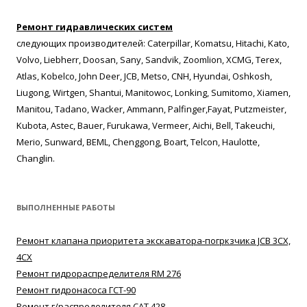
Ремонт гидравлических систем
следующих производителей: Caterpillar, Komatsu, Hitachi, Kato,
Volvo, Liebherr, Doosan, Sany, Sandvik, Zoomlion, XCMG, Terex,
Atlas, Kobelco, John Deer, JCB, Metso, CNH, Hyundai, Oshkosh,
Liugong, Wirtgen, Shantui, Manitowoc, Lonking, Sumitomo, Xiamen,
Manitou, Tadano, Wacker, Ammann, Palfinger,Fayat, Putzmeister,
Kubota, Astec, Bauer, Furukawa, Vermeer, Aichi, Bell, Takeuchi,
Merio, Sunward, BEML, Chenggong, Boart, Telcon, Haulotte,
Changlin.
ВЫПОЛНЕННЫЕ РАБОТЫ
Ремонт клапана приоритета экскаватора-погркзчика JCB 3CX,
4CX
Ремонт гидрораспределителя RM 276
Ремонт гидронасоса ГСТ-90
Ремонт г/распределителя САТ 428