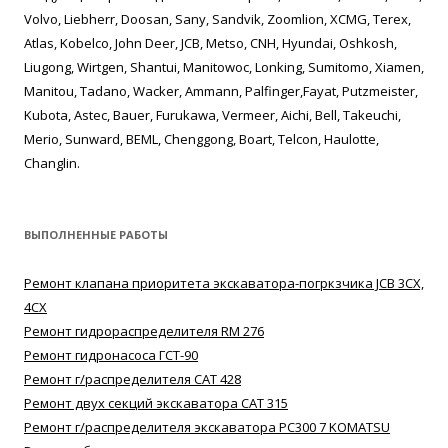
Volvo, Liebherr, Doosan, Sany, Sandvik, Zoomlion, XCMG, Terex,
Atlas, Kobelco, John Deer, JCB, Metso, CNH, Hyundai, Oshkosh,
Liugong, Wirtgen, Shantui, Manitowoc, Lonking, Sumitomo, Xiamen,
Manitou, Tadano, Wacker, Ammann, Palfinger,Fayat, Putzmeister,
Kubota, Astec, Bauer, Furukawa, Vermeer, Aichi, Bell, Takeuchi,
Merio, Sunward, BEML, Chenggong, Boart, Telcon, Haulotte,
Changlin.
ВЫПОЛНЕННЫЕ РАБОТЫ
Ремонт клапана приоритета экскаватора-погркзчика JCB 3CX,
4CX
Ремонт гидрораспределителя RM 276
Ремонт гидронасоса ГСТ-90
Ремонт г/распределителя САТ 428
Ремонт двух секций экскаватора САТ 315
Ремонт г/распределителя экскаватора РС300 7 KOMATSU