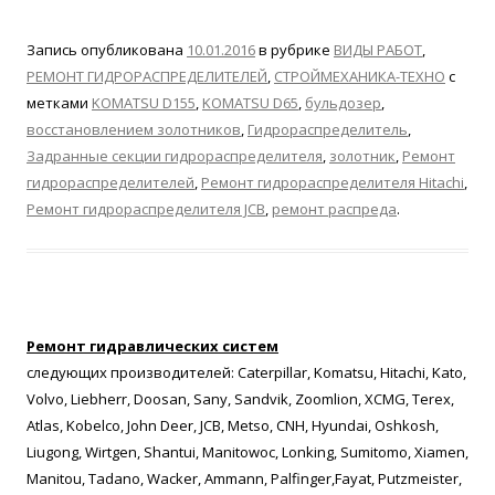
Запись опубликована
10.01.2016
в рубрике
ВИДЫ РАБОТ
,
РЕМОНТ ГИДРОРАСПРЕДЕЛИТЕЛЕЙ
,
СТРОЙМЕХАНИКА-ТЕХНО
с
метками
KOMATSU D155
,
KOMATSU D65
,
бульдозер
,
восстановлением золотников
,
Гидрораспределитель
,
Задранные секции гидрораспределителя
,
золотник
,
Ремонт
гидрораспределителей
,
Ремонт гидрораспределителя Hitachi
,
Ремонт гидрораспределителя JCB
,
ремонт распреда
.
Ремонт гидравлических систем
следующих производителей: Caterpillar, Komatsu, Hitachi, Kato,
Volvo, Liebherr, Doosan, Sany, Sandvik, Zoomlion, XCMG, Terex,
Atlas, Kobelco, John Deer, JCB, Metso, CNH, Hyundai, Oshkosh,
Liugong, Wirtgen, Shantui, Manitowoc, Lonking, Sumitomo, Xiamen,
Manitou, Tadano, Wacker, Ammann, Palfinger,Fayat, Putzmeister,